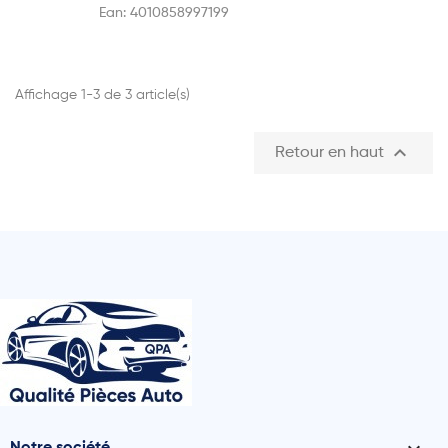
Ean:
4010858997199
Affichage 1-3 de 3 article(s)

Retour en haut