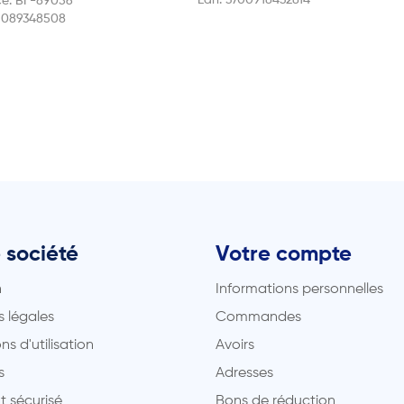
ce:
BF-89056
1089348508
 société
Votre compte
n
Informations personnelles
 légales
Commandes
ns d'utilisation
Avoirs
s
Adresses
t sécurisé
Bons de réduction