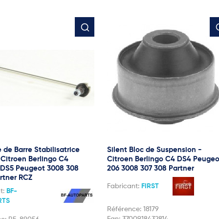
e de Barre Stabilisatrice
Silent Bloc de Suspension -
 Citroen Berlingo C4
Citroen Berlingo C4 DS4 Peugeo
 DS5 Peugeot 3008 308
206 3008 307 308 Partner
rtner RCZ
Fabricant:
FIRST
t:
BF-
RTS
Référence:
18179
Ean:
3700918432814