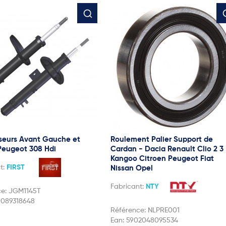
seurs Avant Gauche et
Roulement Palier Support de
 Peugeot 308 Hdi
Cardan - Dacia Renault Clio 2 3
Kangoo Citroen Peugeot Fiat
t:
FIRST
Nissan Opel
Fabricant:
NTY
ce:
JGM1145T
1089318648
Référence:
NLPRE001
Ean:
5902048095534