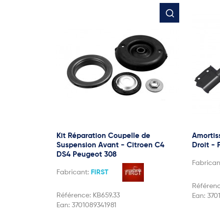
Kit Réparation Coupelle de
Amortis
Suspension Avant - Citroen C4
Droit -
DS4 Peugeot 308
Fabrican
Fabricant:
FIRST
Référen
Référence:
KB659.33
Ean:
370
Ean:
3701089341981