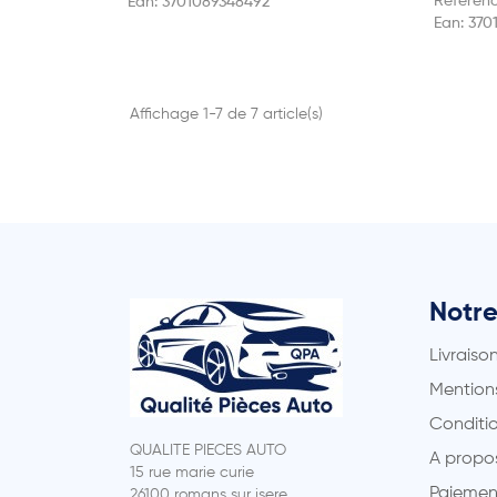
Référen
Ean:
3701089348492
Ean:
370
Affichage 1-7 de 7 article(s)
Notre
Livraiso
Mentions
Conditio
QUALITE PIECES AUTO
A propo
15 rue marie curie
Paiemen
26100 romans sur isere