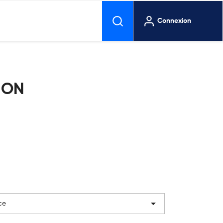
Connexion
ION

ce