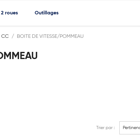
2 roues
Outillages
7 CC
BOITE DE VITESSE/POMMEAU
POMMEAU
Trier par :
Pertinen