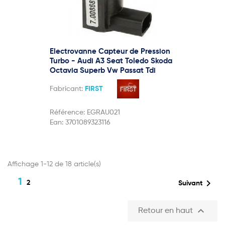
Electrovanne Capteur de Pression
Turbo - Audi A3 Seat Toledo Skoda
Octavia Superb Vw Passat Tdi
Fabricant:
FIRST
Référence:
EGRAU021
Ean:
3701089323116
Affichage 1-12 de 18 article(s)
1

2
Suivant

Retour en haut