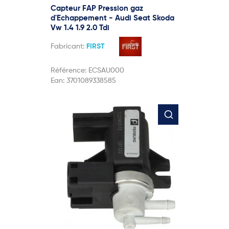
Capteur FAP Pression gaz
d'Echappement - Audi Seat Skoda
Vw 1.4 1.9 2.0 Tdi
Fabricant:
FIRST
Référence:
ECSAU000
Ean:
3701089338585