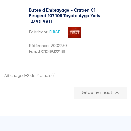
Butee d Embrayage - Citroen C1
Peugeot 107 108 Toyota Aygo Yaris
1.0 Vti VVTi
Fabricant:
FIRST
Référence:
9002230
Ean:
3701089322188
Affichage 1-2 de 2 article(s)

Retour en haut