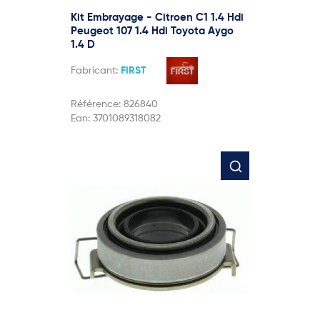
Kit Embrayage - Citroen C1 1.4 Hdi
Peugeot 107 1.4 Hdi Toyota Aygo
1.4 D
Fabricant:
FIRST
Référence:
826840
Ean:
3701089318082