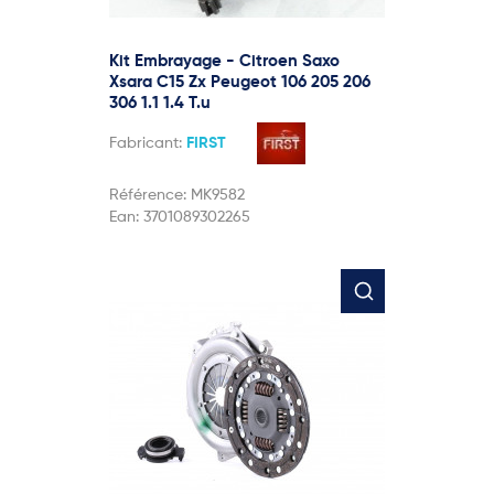
Kit Embrayage - Citroen Saxo
Xsara C15 Zx Peugeot 106 205 206
306 1.1 1.4 T.u
Fabricant:
FIRST
Référence:
MK9582
Ean:
3701089302265