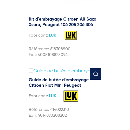
Kit d'embrayage Citroen AX Saxo
Xsara, Peugeot 106 205 206 306
Fabricant:
LUK
Référence:
618308900
Ean:
4005108825094
Guide de butée d'embrayage
Citroen Fiat Mini Peugeot
Fabricant:
LUK
Référence:
414022310
Ean:
4014870208202