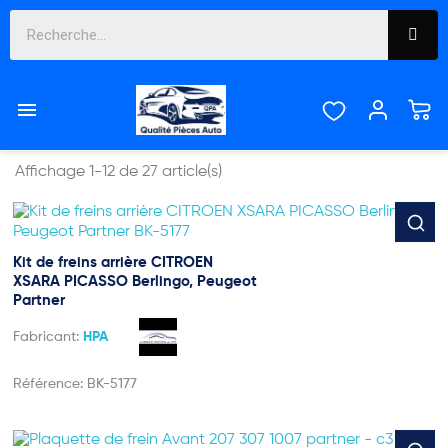
FREINAGE


Pertinence
Affichage 1-12 de 27 article(s)
Kit de freins arrière CITROEN
XSARA PICASSO Berlingo, Peugeot
Partner
Fabricant:
HPA
Référence:
BK-5177