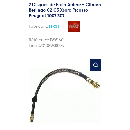
2 Disques de Frein Arriere - Citroen
Berlingo C2 C3 Xsara Picasso
Peugeot 1007 307
Fabricant:
FIRST
Référence:
BS6160
Ean:
3701089318259