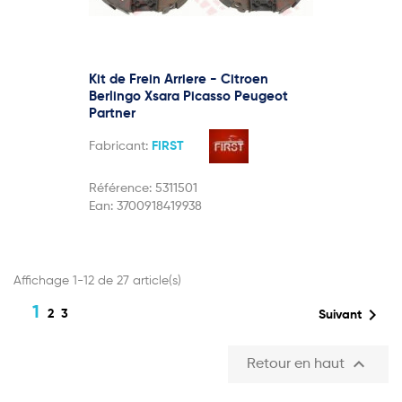
Kit de Frein Arriere - Citroen
Berlingo Xsara Picasso Peugeot
Partner
Fabricant:
FIRST
Référence:
5311501
Ean:
3700918419938
Affichage 1-12 de 27 article(s)
1

2
3
Suivant

Retour en haut