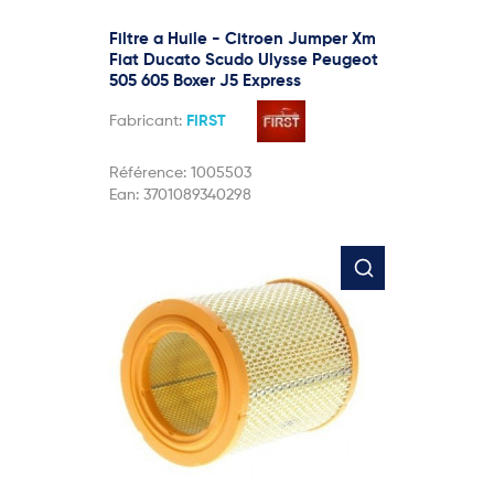
Filtre a Huile - Citroen Jumper Xm
Fiat Ducato Scudo Ulysse Peugeot
505 605 Boxer J5 Express
Fabricant:
FIRST
Référence:
1005503
Ean:
3701089340298