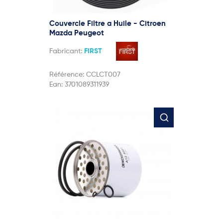
Couvercle Filtre a Huile - Citroen
Mazda Peugeot
Fabricant:
FIRST
Référence:
CCLCT007
Ean:
3701089311939