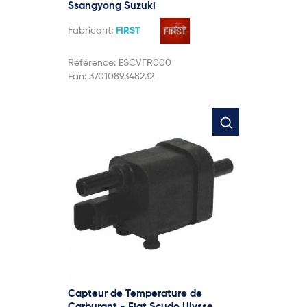
Ssangyong Suzuki
Fabricant:
FIRST
Référence:
ESCVFR000
Ean:
3701089348232
Capteur de Temperature de
Carburant - Fiat Scudo Ulysse