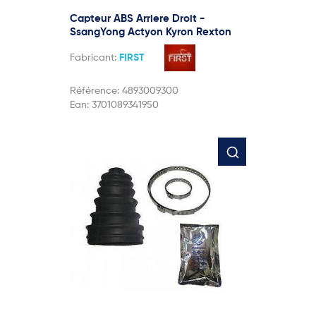
Capteur ABS Arriere Droit -
SsangYong Actyon Kyron Rexton
Fabricant:
FIRST
Référence:
4893009300
Ean:
3701089341950