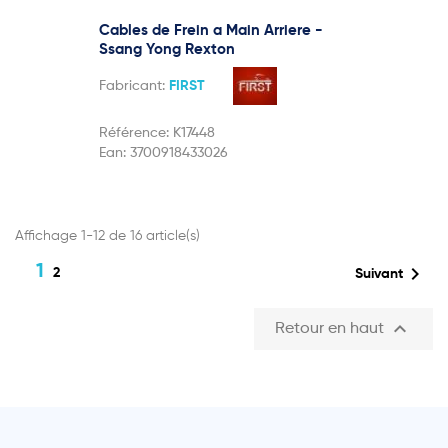
Cables de Frein a Main Arriere -
Ssang Yong Rexton
Fabricant:
FIRST
Référence:
K17448
Ean:
3700918433026
Affichage 1-12 de 16 article(s)
1

2
Suivant

Retour en haut