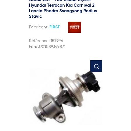
Hyundai Terracan Kia Carnival 2
Lancia Phedra Ssangyong Rodius
Stavic
Fabricant:
FIRST
Référence:
1579Y6
Ean:
3701089349871