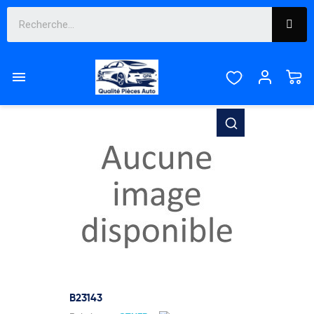
Liste des produits de la marque OTHER

Pertinence

Affichage 1-1 de 1 article(s)
B23143