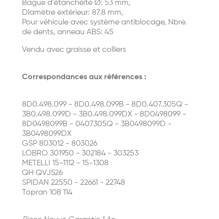
Bague d'étanchéité Ø: 53 mm,
Diamètre extérieur: 87.8 mm,
Pour véhicule avec système antiblocage, Nbre.
de dents, anneau ABS: 45
Vendu avec graisse et colliers
Correspondances aux références :
8D0.498.099 - 8D0.498.099B - 8D0.407.305Q -
3B0.498.099D - 3B0.498.099DX - 8D0498099 -
8D0498099B - 0407305Q - 3B0498099D -
3B0498099DX
GSP 803012 - 803026
LÖBRO 301950 - 302184 - 303253
METELLI 15-1112 - 15-1308
QH QVJ526
SPIDAN 22550 - 22661 - 22748
Topran 108 114