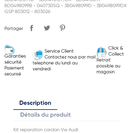
3B0.498.099D - 3B0.498.099DX - 8D0498099 -
8D0498099B - 0407305Q - 3B0498099D - 3B0498099DX
GSP 803012 - 803026
Partager
Click &
Service Client
Collect
Garanties
Contactez nous par mail
Retrait
sécurité
telephone du lundi au
possible au
Paiement
vendredi
magasin
securisé
Description
Détails du produit
Kit reparation cardan Vw Audi