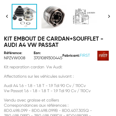


KIT EMBOUT DE CARDAN+SOUFFLET -
AUDI A4 VW PASSAT
Référence:
Ean:
FIRST
Fabricant:
NPZVW008
3701089300445
Kit reparation cardan Vw Audi:
Affectations sur les véhicules suivant :
Audi A4 1.6 - 1.8 - 1.8 T - 1.9 Tdi 90 Cv / 110Cv
Vw Passat 1.6 - 1.8 - 1.8 T - 1.9 Tdi 90 Cv / 110Cv
Vendu avec graisse et colliers
Correspondances aux références :
8D0.498.099 - 8D0.498.099B - 8D0.407.305Q -