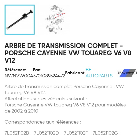
ARBRE DE TRANSMISSION COMPLET -
PORSCHE CAYENNE VW TOUAREG V6 V8
V12
BF-
Référence:
Ean:
Fabricant:
NWNVW004
3701089324472
AUTOPARTS
Arbre de transmission complet Porsche Cayenne , VW
touareg V6 V8 V12.
Affectations sur les véhicules suivant :
Porsche Cayenne VW touareg V6 V8 V12 pour modèles
de 2002 à 2010
Correspondances aux références :
7L0521102B - 7L0521102D - 7L0521102F - 7L0521102G -