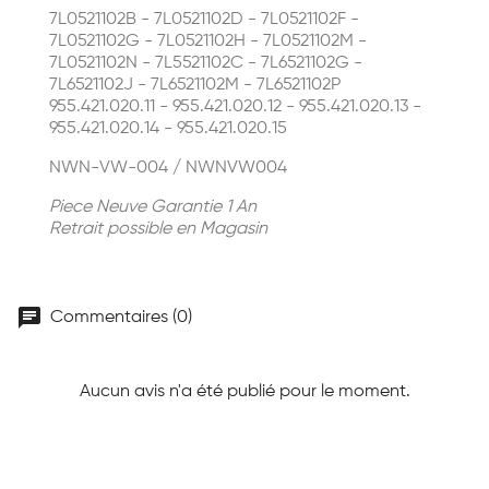
7L0521102B - 7L0521102D - 7L0521102F -
7L0521102G - 7L0521102H - 7L0521102M -
7L0521102N - 7L5521102C - 7L6521102G -
7L6521102J - 7L6521102M - 7L6521102P
955.421.020.11 - 955.421.020.12 - 955.421.020.13 -
955.421.020.14 - 955.421.020.15
NWN-VW-004 / NWNVW004
Piece Neuve Garantie 1 An
Retrait possible en Magasin
chat
Commentaires (0)
Aucun avis n'a été publié pour le moment.