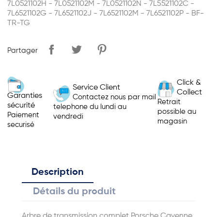
7L0521102H - 7L0521102M - 7L0521102N - 7L5521102C -
7L6521102G - 7L6521102J - 7L6521102M - 7L6521102P - BF-
TR-TG
Partager
Click &
Service Client
Collect
Garanties
Contactez nous par mail
Retrait
sécurité
telephone du lundi au
possible au
Paiement
vendredi
magasin
securisé
Description
Détails du produit
Arbre de transmission complet Porsche Cayenne