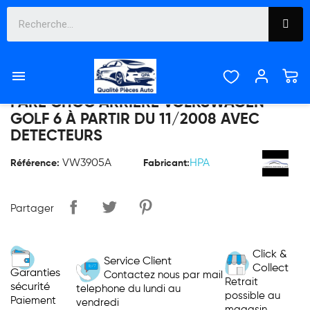



PARE CHOC ARRIERE VOLKSWAGEN
GOLF 6 À PARTIR DU 11/2008 AVEC
DETECTEURS
VW3905A
HPA
Référence:
Fabricant:
Partager
Click &
Service Client
Collect
Garanties
Contactez nous par mail
Retrait
sécurité
telephone du lundi au
possible au
Paiement
vendredi
magasin