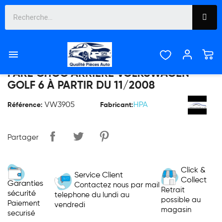

PARE CHOC ARRIERE VOLKSWAGEN
GOLF 6 À PARTIR DU 11/2008
VW3905
HPA
Référence:
Fabricant:
Partager
Click &
Service Client
Collect
Garanties
Contactez nous par mail
Retrait
sécurité
telephone du lundi au
possible au
Paiement
vendredi
magasin
securisé