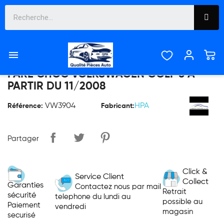

PARE CHOC VOLKSWAGEN GOLF 6 À
PARTIR DU 11/2008
VW3904
HPA
Référence:
Fabricant:
Partager
Click &
Service Client
Collect
Garanties
Contactez nous par mail
Retrait
sécurité
telephone du lundi au
possible au
Paiement
vendredi
magasin
securisé