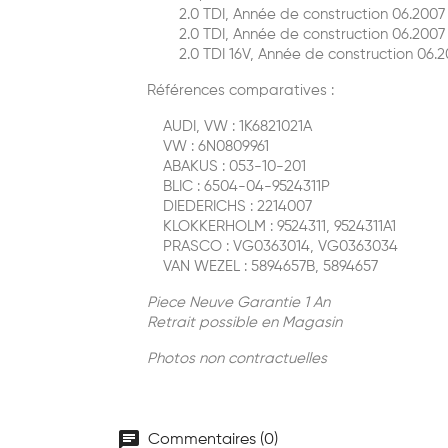
2.0 TDI, Année de construction 06.2007 -
2.0 TDI, Année de construction 06.2007 -
2.0 TDI 16V, Année de construction 06.200
Références comparatives :
AUDI, VW : 1K6821021A
VW : 6N0809961
ABAKUS : 053-10-201
BLIC : 6504-04-9524311P
DIEDERICHS : 2214007
KLOKKERHOLM : 9524311, 9524311A1
PRASCO : VG0363014, VG0363034
VAN WEZEL : 5894657B, 5894657
Piece Neuve Garantie 1 An
Retrait possible en Magasin
Photos non contractuelles
chat
Commentaires (0)