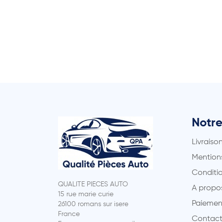
Notre
Livraiso
Mentions
Conditio
QUALITE PIECES AUTO
A propo
15 rue marie curie
Paiemen
26100 romans sur isere
France
Contact