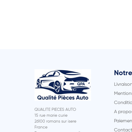
Notre
Livraiso
Mentions
Conditio
QUALITE PIECES AUTO
A propo
15 rue marie curie
Paiemen
26100 romans sur isere
France
Contact