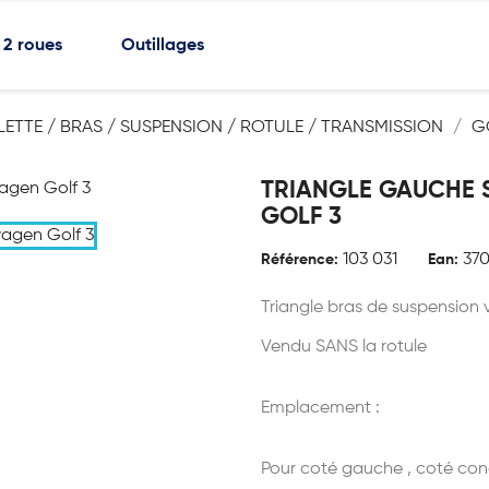
2 roues
Outillages
LLETTE / BRAS / SUSPENSION / ROTULE / TRANSMISSION
G
TRIANGLE GAUCHE 
GOLF 3
103 031
37
Référence:
Ean:
Triangle bras de suspension v
Vendu SANS la rotule
Emplacement :
Pour coté gauche , coté co