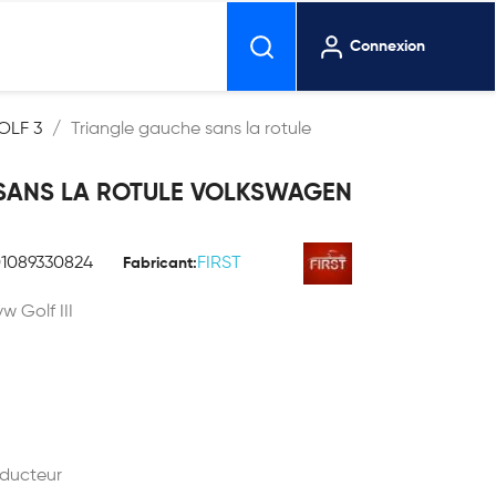
Connexion
OLF 3
Triangle gauche sans la rotule
SANS LA ROTULE VOLKSWAGEN
01089330824
FIRST
Fabricant:
w Golf III
nducteur