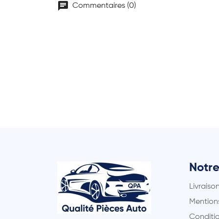
chat
Commentaires (0)
Notre
Livraiso
Mentions
Conditio