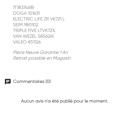
1T1837461B
DOGA 101631
ELECTRIC LIFE ZR VK721 L
SEIM 980102
TRIPLE FIVE LTVK721L
VAN WEZEL 5856261
VALEO 851126
Piece Neuve Garantie 1 An
Retrait possible en Magasin
chat
Commentaires (0)
Aucun avis n'a été publié pour le moment.