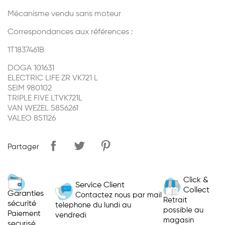
Mécanisme vendu sans moteur
Correspondances aux références :
1T1837461B
DOGA 101631
ELECTRIC LIFE ZR VK721 L
SEIM 980102
TRIPLE FIVE LTVK721L
VAN WEZEL 5856261
VALEO 851126
Partager
Click &
Service Client
Collect
Garanties
Contactez nous par mail
Retrait
sécurité
telephone du lundi au
possible au
Paiement
vendredi
magasin
securisé