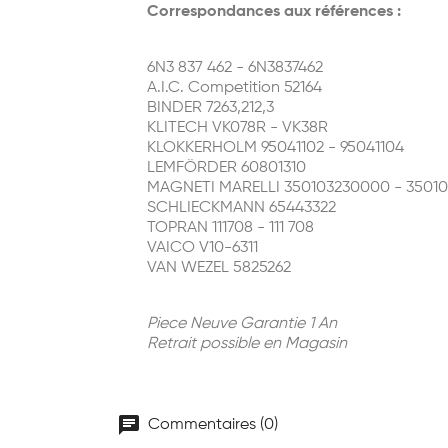
Correspondances aux références :
6N3 837 462 - 6N3837462
A.I.C. Competition 52164
BINDER 7263,212,3
KLITECH VK078R - VK38R
KLOKKERHOLM 95041102 - 95041104
LEMFÖRDER 60801310
MAGNETI MARELLI 350103230000 - 3501
SCHLIECKMANN 65443322
TOPRAN 111708 - 111 708
VAICO V10-6311
VAN WEZEL 5825262
Piece Neuve Garantie 1 An
Retrait possible en Magasin
chat
Commentaires (0)