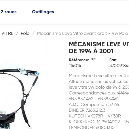
2 roues
Outillages
 VITRE
Polo
Mécanisme Leve Vitre avant droit - Vw Polo
MÉCANISME LEVE VI
DE 1994 À 2001
BF-
Référence:
Ean:
114014
37009184
Mecanisme Leve vitre electri
Affectations sur les véhicules
leve vitre vw polo de 94 à 20
Correspondances aux référe
6N3 837 462 - 6N3837462
A.I.C. Competition 52164
BINDER 7263,212,3
KLITECH VK078R - VK38R
KLOKKERHOLM 95041102 - 95
LEMFÖRDER 60801310