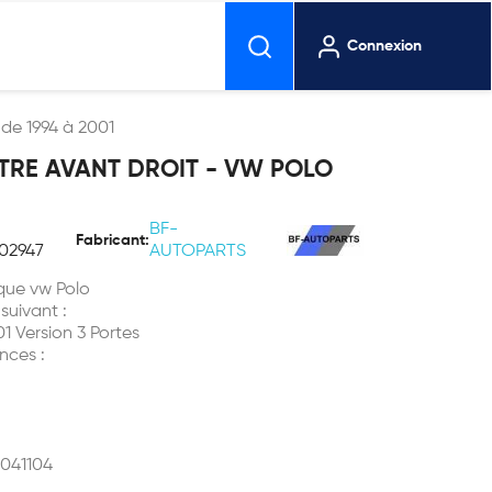
Connexion
 de 1994 à 2001
TRE AVANT DROIT - VW POLO
BF-
Fabricant:
02947
AUTOPARTS
que vw Polo
 suivant :
01 Version 3 Portes
nces :
041104