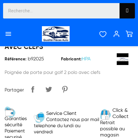

POIGNÉE DE PORTE POUR GOLF 2 POLO
AVEC CLEFS
b92025
HPA
Référence:
Fabricant:
Poignée de porte pour golf 2 polo avec clefs
Partager
Click &
Service Client
Collect
Garanties
Contactez nous par mail
Retrait
sécurité
telephone du lundi au
possible au
Paiement
vendredi
magasin
securisé