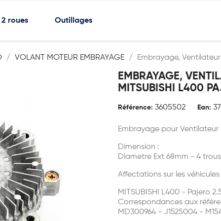
2 roues
Outillages
O
VOLANT MOTEUR EMBRAYAGE
Embrayage, Ventilateur 
EMBRAYAGE, VENTIL
MITSUBISHI L400 PA
3605502
3
Référence:
Ean:
Embrayage pour Ventilateur
Dimension :
Diametre Ext 68mm - 4 trous
Affectations sur les véhicules
MITSUBISHI L400 - Pajero 2.
Correspondances aux référe
MD300964 - J1525004 - M15