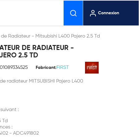
Connexion
de Radiateur - Mitsubishi L400 Pajero 2.5 Td
ATEUR DE RADIATEUR -
JERO 2.5 TD
701089334525
FIRST
Fabricant:
 de radiateur
MITSUBISHI
Pajero L400
 suivant :
5 Td
nces :
4I02 - ADC491802