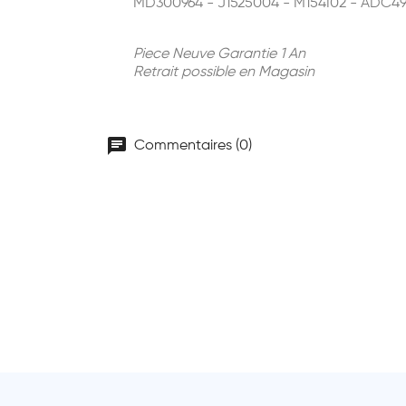
MD300964 - J1525004 - M154I02 - ADC4
Piece Neuve Garantie 1 An
Retrait possible en Magasin
chat
Commentaires (0)