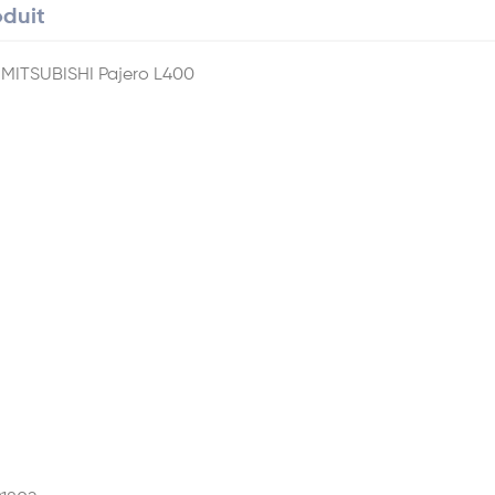
oduit
r
MITSUBISHI
Pajero L400