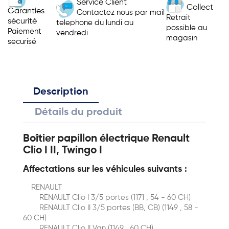
Service Client
Collect
Garanties
Contactez nous par mail
Retrait
sécurité
telephone du lundi au
possible au
Paiement
vendredi
magasin
securisé
Description
Détails du produit
Boîtier papillon électrique Renault
Clio I II, Twingo I
Affectations sur les véhicules suivants :
RENAULT
RENAULT Clio I 3/5 portes (1171 , 54 - 60 CH)
RENAULT Clio II 3/5 portes (BB, CB) (1149 , 58 -
60 CH)
RENAULT Clio II Van (1149 , 60 CH)