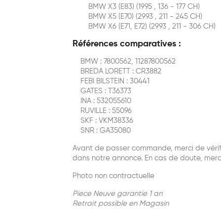
BMW X3 (E83) (1995 , 136 - 177 CH)
BMW X5 (E70) (2993 , 211 - 245 CH)
BMW X6 (E71, E72) (2993 , 211 - 306 CH)
Références comparatives :
BMW : 7800562, 11287800562
BREDA LORETT : CR3882
FEBI BILSTEIN : 30441
GATES : T36373
INA : 532055610
RUVILLE : 55096
SKF : VKM38336
SNR : GA35080
Avant de passer commande, merci de vérifie
dans notre annonce. En cas de doute, merc
Photo non contractuelle
Piece Neuve garantie 1 an
Retrait possible en Magasin