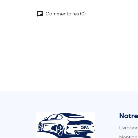
chat
Commentaires (0)
Notre
Livraiso
Mentions