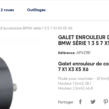
2 roues
Outillages
d'accessoire BMW série 1 3 5 7 X1 X3 X5 X6
GALET ENROULEUR 
BMW SÉRIE 1 3 5 7 X
APV2781
Référence:
Galet enrouleur de co
7 X1 X3 X5 X6
Poulie pour courroies - Ø [mm]
Hauteur 1 [mm]: 28,1
Hauteur 2 [mm]: 46,8
Partager