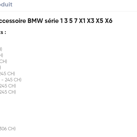
oduit
ccessoire BMW série 1 3 5 7 X1 X3 X5 X6
s :
)
H)
 CH)
)
245 CH)
 - 245 CH)
245 CH)
 245 CH)
306 CH)