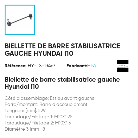
BIELLETTE DE BARRE STABILISATRICE
GAUCHE HYUNDAI I10
HY-LS-13467
HPA
Référence:
Fabricant:
Biellette de barre stabilisatrice gauche
Hyundai i10
Côté d'assemblage: Essieu avant gauche
Barre/montant: Barre d'accouplement
Longueur [mm]: 229
Taraudage/Filetage 1: M10X1.25
Taraudage/Filetage 2: M10X1.5
Diamètre 3 [mm]: 8