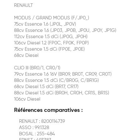
RENAULT
MODUS / GRAND MODUS (F/JP0_)
75cv Essence 1.6 (JP0L, JP0V)
88cv Essence 1.6 (JP03, JP0B, JP0U, JP0Y, JP1G)
112cv Essence 1.5 dCi (JP0G, JP0H)
106cv Diesel 1.2 (FP0C, FP0K, FP0P)
75cv Essence 1.5 dCi (FP0E, JP0E)
68cv Diesel
CLIO III (BR0/1, CR0/1)
79cv Essence 1.6 16V (BR09, BR0T, CR09, CR0T)
88cv Essence 1.5 dCi (C/BR0G, C/BR1G)
68cv Diesel 1.5 dCi (BR17, CR17)
88cv Diesel 1.5 dCi (BR0H, CR0H, CR1S, BR1S)
106cv Diesel
Références comparatives :
RENAULT : 8200114739
ASSO : 99.1328
BOSAL : 255-484