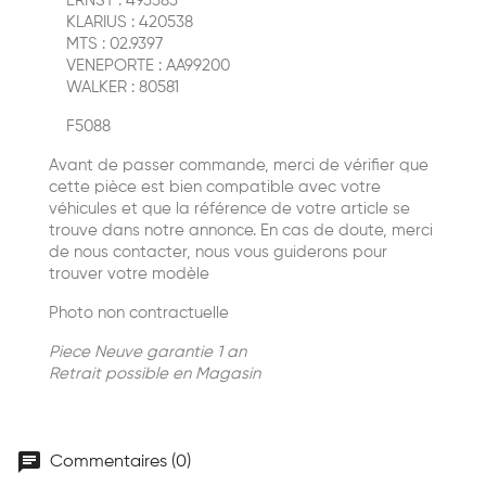
ERNST : 493383
KLARIUS : 420538
MTS : 02.9397
VENEPORTE : AA99200
WALKER : 80581
F5088
Avant de passer commande, merci de vérifier que
cette pièce est bien compatible avec votre
véhicules et que la référence de votre article se
trouve dans notre annonce. En cas de doute, merci
de nous contacter, nous vous guiderons pour
trouver votre modèle
Photo non contractuelle
Piece Neuve garantie 1 an
Retrait possible en Magasin
chat
Commentaires (0)