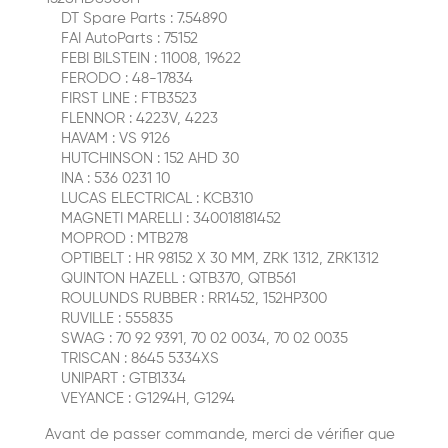
DT Spare Parts : 7.54890
FAI AutoParts : 75152
FEBI BILSTEIN : 11008, 19622
FERODO : 48-17834
FIRST LINE : FTB3523
FLENNOR : 4223V, 4223
HAVAM : VS 9126
HUTCHINSON : 152 AHD 30
INA : 536 0231 10
LUCAS ELECTRICAL : KCB310
MAGNETI MARELLI : 340018181452
MOPROD : MTB278
OPTIBELT : HR 98152 X 30 MM, ZRK 1312, ZRK1312
QUINTON HAZELL : QTB370, QTB561
ROULUNDS RUBBER : RR1452, 152HP300
RUVILLE : 555835
SWAG : 70 92 9391, 70 02 0034, 70 02 0035
TRISCAN : 8645 5334XS
UNIPART : GTB1334
VEYANCE : G1294H, G1294
Avant de passer commande, merci de vérifier que