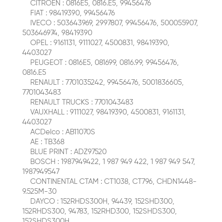
CITROËN : 0816E5, 0816.E5, 99456476
FIAT : 98419390, 99456476
IVECO : 503643969, 2997807, 99456476, 500055907,
503646974, 98419390
OPEL : 9161131, 9111027, 4500831, 98419390,
4403027
PEUGEOT : 0816E5, 081699, 0816.99, 99456476,
0816.E5
RENAULT : 7701035242, 99456476, 5001836605,
7701043483
RENAULT TRUCKS : 7701043483
VAUXHALL : 9111027, 98419390, 4500831, 9161131,
4403027
ACDelco : AB11070S
AE : TB368
BLUE PRINT : ADZ97520
BOSCH : 1987949422, 1 987 949 422, 1 987 949 547,
1987949547
CONTINENTAL CTAM : CT1038, CT796, CHDN1448-
9.525M-30
DAYCO : 152RHDS300H, 94439, 152SHD300,
152RHDS300, 94783, 152RHD300, 152SHDS300,
152SHDS300H