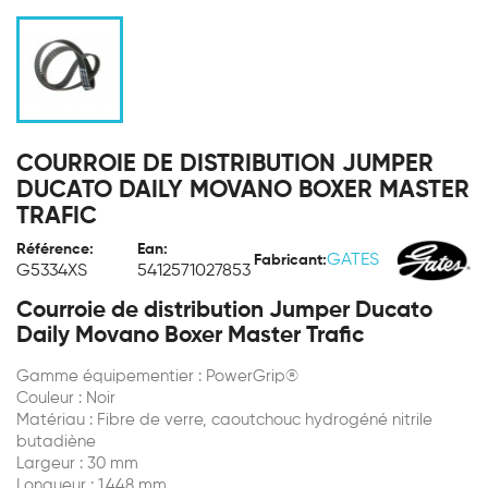
COURROIE DE DISTRIBUTION JUMPER
DUCATO DAILY MOVANO BOXER MASTER
TRAFIC
Référence:
Ean:
GATES
Fabricant:
G5334XS
5412571027853
Courroie de distribution Jumper Ducato
Daily Movano Boxer Master Trafic
Gamme équipementier : PowerGrip®
Couleur : Noir
Matériau : Fibre de verre, caoutchouc hydrogéné nitrile
butadiène
Largeur : 30 mm
Longueur : 1 448 mm