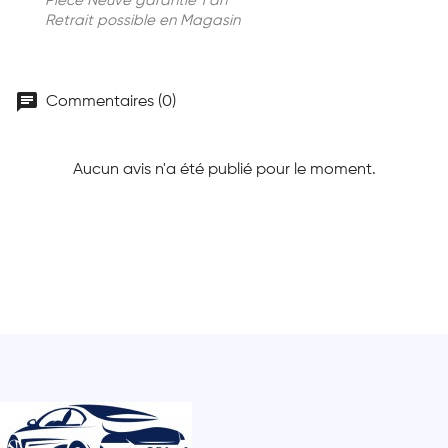
Piece Neuve garantie 1 an
Retrait possible en Magasin
chat
Commentaires (0)
Aucun avis n'a été publié pour le moment.