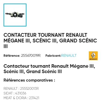
CONTACTEUR TOURNANT RENAULT
MÉGANE III, SCÉNIC III, GRAND SCÉNIC
III
255670019R
RENAULT
Référence:
Fabricant:
Contacteur tournant Renault Mégane III,
Scénic III, Grand Scénic III
Références comparatives :
RENAULT : 255520013R
SIDAT : 431036
MEAT & DORIA : 231421