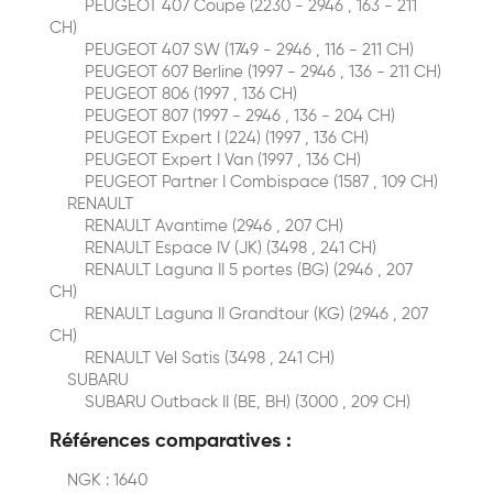
PEUGEOT 407 Coupe (2230 - 2946 , 163 - 211
CH)
PEUGEOT 407 SW (1749 - 2946 , 116 - 211 CH)
PEUGEOT 607 Berline (1997 - 2946 , 136 - 211 CH)
PEUGEOT 806 (1997 , 136 CH)
PEUGEOT 807 (1997 - 2946 , 136 - 204 CH)
PEUGEOT Expert I (224) (1997 , 136 CH)
PEUGEOT Expert I Van (1997 , 136 CH)
PEUGEOT Partner I Combispace (1587 , 109 CH)
RENAULT
RENAULT Avantime (2946 , 207 CH)
RENAULT Espace IV (JK) (3498 , 241 CH)
RENAULT Laguna II 5 portes (BG) (2946 , 207
CH)
RENAULT Laguna II Grandtour (KG) (2946 , 207
CH)
RENAULT Vel Satis (3498 , 241 CH)
SUBARU
SUBARU Outback II (BE, BH) (3000 , 209 CH)
Références comparatives :
NGK : 1640