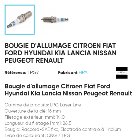
BOUGIE D'ALLUMAGE CITROEN FIAT
FORD HYUNDAI KIA LANCIA NISSAN
PEUGEOT RENAULT
LPG7
HPA
Référence:
Fabricant:
Bougie d'allumage Citroen Fiat Ford
Hyundai Kia Lancia Nissan Peugeot Renault
Gamme de produits: LPG Laser Line
Ouverture de la clé: 16 mm
Filetage extérieur [mm]: 14,0
Longueur du filetage [mm]: 26,5
Bougie: Raccord-SAE fixe, Électrode centrale à l'iridium
Type de carburant: CNG / LPG