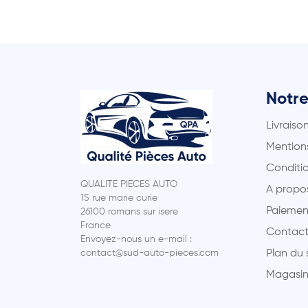
Notre
Livraiso
Mentions
Conditio
QUALITE PIECES AUTO
A propo
15 rue marie curie
Paiemen
26100 romans sur isere
France
Contact
Envoyez-nous un e-mail :
contact@sud-auto-pieces.com
Plan du 
Magasin