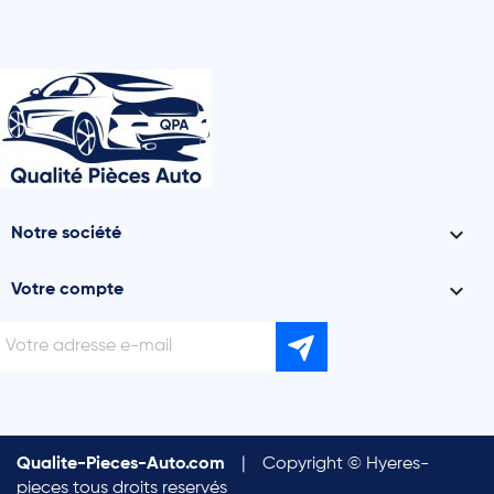

Notre société

Votre compte
Qualite-Pieces-Auto.com
|
Copyright © Hyeres-
pieces tous droits reservés