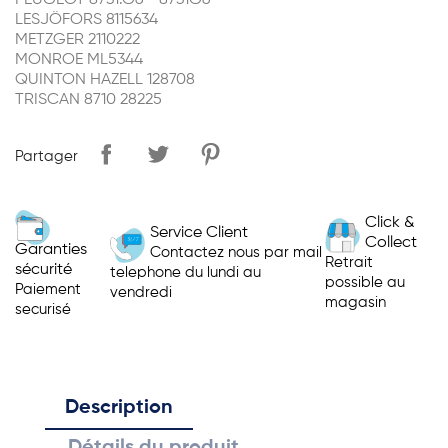
PEUGEOT 8731.G6 - 8731G6
LESJÖFORS 8115634
METZGER 2110222
MONROE ML5344
QUINTON HAZELL 128708
TRISCAN 8710 28225
Partager
Click &
Service Client
Collect
Garanties
Contactez nous par mail
Retrait
sécurité
telephone du lundi au
possible au
Paiement
vendredi
magasin
securisé
Description