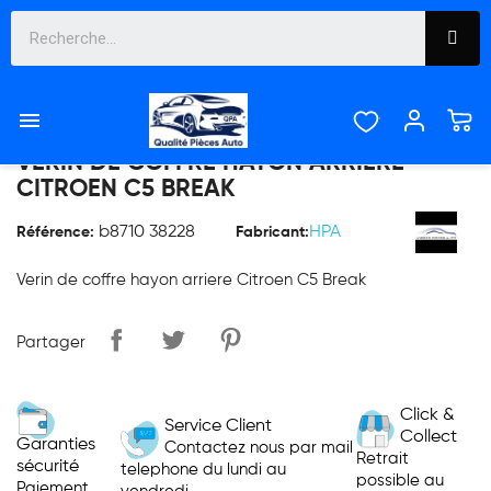



VERIN DE COFFRE HAYON ARRIERE
CITROEN C5 BREAK
b8710 38228
HPA
Référence:
Fabricant:
Verin de coffre hayon arriere Citroen C5 Break
Partager
Click &
Service Client
Collect
Garanties
Contactez nous par mail
Retrait
sécurité
telephone du lundi au
possible au
Paiement