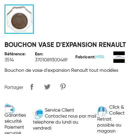
BOUCHON VASE D'EXPANSION RENAULT
Référence:
Ean:
HPA
Fabricant:
3514
3701089300469
Bouchon de vase d'expansion Renault tout modéles
Partager
Click &
Service Client
Collect
Garanties
Contactez nous par mail
Retrait
sécurité
telephone du lundi au
possible au
Paiement
vendredi
magasin
securisé