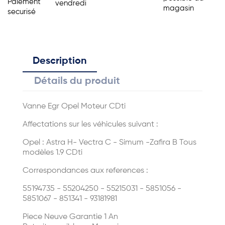
Paiement
vendredi
magasin
securisé
Description
Détails du produit
Vanne Egr Opel Moteur CDti
Affectations sur les véhicules suivant :
Opel : Astra H- Vectra C - Simum -Zafira B Tous
modèles 1.9 CDti
Correspondances aux references :
55194735 - 55204250 - 55215031 - 5851056 -
5851067 - 851341 - 93181981
Piece Neuve Garantie 1 An