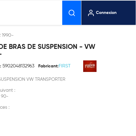
Connexion
 1990-
 DE BRAS DE SUSPENSION - VW
-
5902048132963
FIRST
:
Fabricant:
 SUSPENSION VW TRANSPORTER
uivant :
 90-
ces :