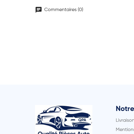
chat
Commentaires (0)
Notre
Livraiso
Mentions