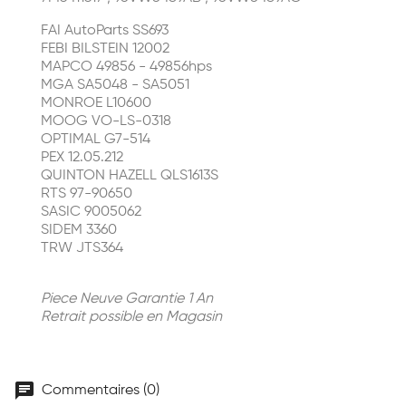
FAI AutoParts SS693
FEBI BILSTEIN 12002
MAPCO 49856 - 49856hps
MGA SA5048 - SA5051
MONROE L10600
MOOG VO-LS-0318
OPTIMAL G7-514
PEX 12.05.212
QUINTON HAZELL QLS1613S
RTS 97-90650
SASIC 9005062
SIDEM 3360
TRW JTS364
Piece Neuve Garantie 1 An
Retrait possible en Magasin
chat
Commentaires (0)