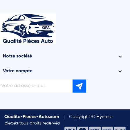

Notre société

Votre compte
Qualite-Pieces-Auto.com
|
Copyright © Hyeres-
pieces tous droits reservés