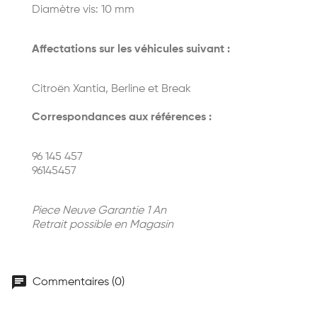
Diamètre vis: 10 mm
Affectations sur les véhicules suivant :
Citroën Xantia, Berline et Break
Correspondances aux références :
96 145 457
96145457
Piece Neuve Garantie 1 An
Retrait possible en Magasin
chat
Commentaires (0)