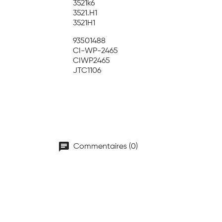
3521k6
3521.H1
3521H1
93501488
CI-WP-2465
CIWP2465
JTC1106
chat
Commentaires (0)