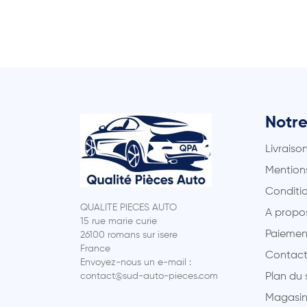
Notre
Livraiso
Mentions
Conditio
QUALITE PIECES AUTO
A propo
15 rue marie curie
Paiemen
26100 romans sur isere
France
Contact
Envoyez-nous un e-mail :
contact@sud-auto-pieces.com
Plan du 
Magasin