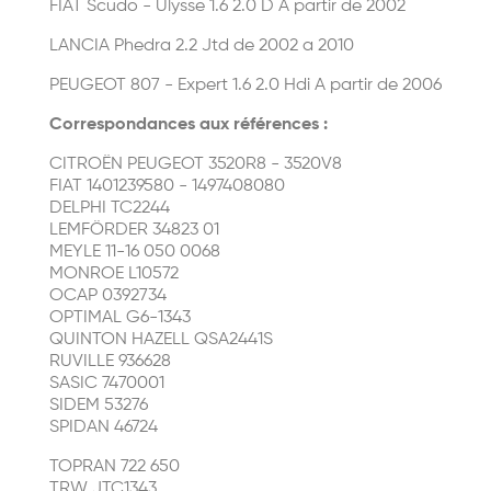
FIAT Scudo - Ulysse 1.6 2.0 D A partir de 2002
LANCIA Phedra 2.2 Jtd de 2002 a 2010
PEUGEOT 807 - Expert 1.6 2.0 Hdi A partir de 2006
Correspondances aux références :
CITROËN PEUGEOT 3520R8 - 3520V8
FIAT 1401239580 - 1497408080
DELPHI TC2244
LEMFÖRDER 34823 01
MEYLE 11-16 050 0068
MONROE L10572
OCAP 0392734
OPTIMAL G6-1343
QUINTON HAZELL QSA2441S
RUVILLE 936628
SASIC 7470001
SIDEM 53276
SPIDAN 46724
TOPRAN 722 650
TRW JTC1343