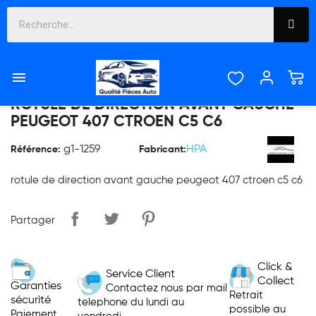

ROTULE DE DIRECTION AVANT GAUCHE
PEUGEOT 407 CTROEN C5 C6
g1-1259
HPA
Référence:
Fabricant:
rotule de direction avant gauche peugeot 407 ctroen c5 c6
Partager
Click &
Service Client
Collect
Garanties
Contactez nous par mail
Retrait
sécurité
telephone du lundi au
possible au
Paiement