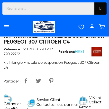

KIT TRIANGLE + ROTULE DE SUSPENSION
PEUGEOT 307 CITROEN C4
720 208 + 720 207 +
Référence:
FIRST
Fabricant:
720 227*2
kit Triangle + rotule de suspension Peugeot 307 Citroen
c4
Partager
Click &
Service Client
Collect
Garanties
Contactez nous par mail
Retrait