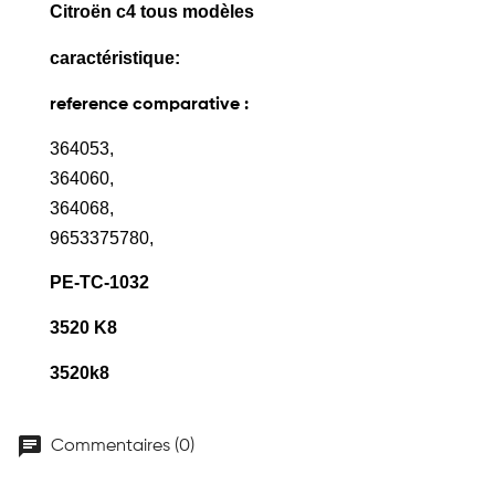
Citroën c4 tous modèles
caractéristique:
reference comparative :
364053,
364060,
364068,
9653375780,
PE-TC-1032
3520 K8
3520k8
chat
Commentaires (0)