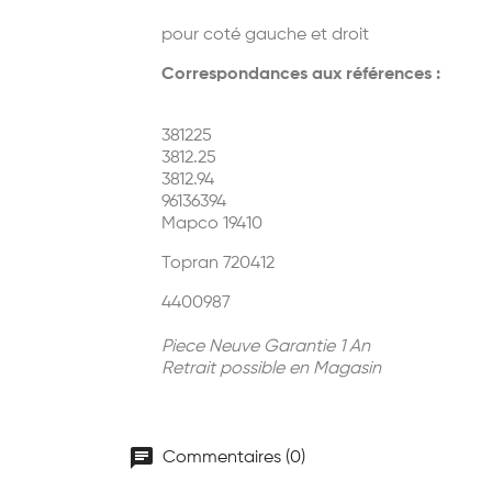
pour coté gauche et droit
Correspondances aux références :
381225
3812.25
3812.94
96136394
Mapco 19410
Topran 720412
4400987
Piece Neuve Garantie 1 An
Retrait possible en Magasin
chat
Commentaires (0)