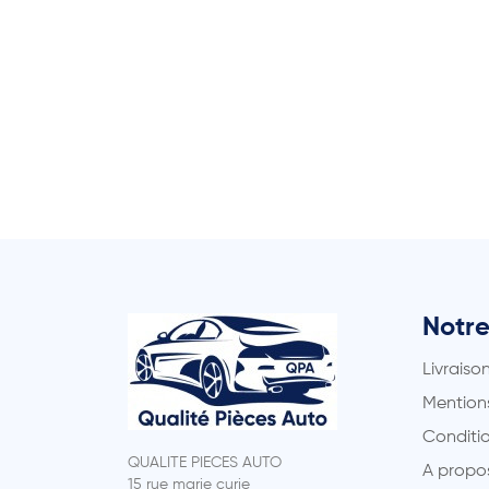
Notre
Livraiso
Mentions
Conditio
QUALITE PIECES AUTO
A propo
15 rue marie curie