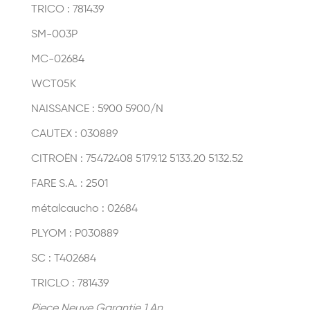
TRICO : 781439
SM-003P
MC-02684
WCT05K
NAISSANCE : 5900 5900/N
CAUTEX : 030889
CITROËN : 75472408 5179.12 5133.20 5132.52
FARE S.A. : 2501
métalcaucho : 02684
PLYOM : P030889
SC : T402684
TRICLO : 781439
Piece Neuve Garantie 1 An