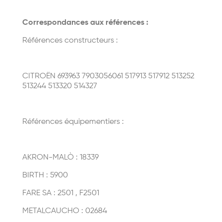
Correspondances aux références :
Références constructeurs :
CITROËN
693963 7903056061 517913 517912 513252
513244 513320 514327
Références équipementiers :
AKRON-MALÒ : 18339
BIRTH : 5900
FARE SA : 2501 , F2501
METALCAUCHO : 02684