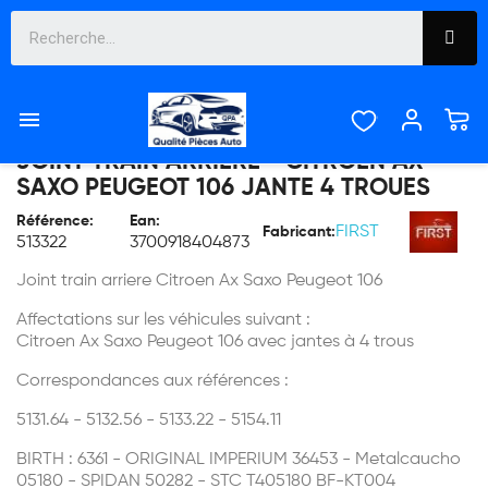

JOINT TRAIN ARRIERE - CITROEN AX
SAXO PEUGEOT 106 JANTE 4 TROUES
Référence:
Ean:
FIRST
Fabricant:
513322
3700918404873
Joint train arriere Citroen Ax Saxo Peugeot 106
Affectations sur les véhicules suivant :
Citroen Ax Saxo Peugeot 106 avec jantes à 4 trous
Correspondances aux références :
5131.64 - 5132.56 - 5133.22 - 5154.11
BIRTH : 6361 - ORIGINAL IMPERIUM 36453 - Metalcaucho
05180 - SPIDAN 50282 - STC T405180 BF-KT004