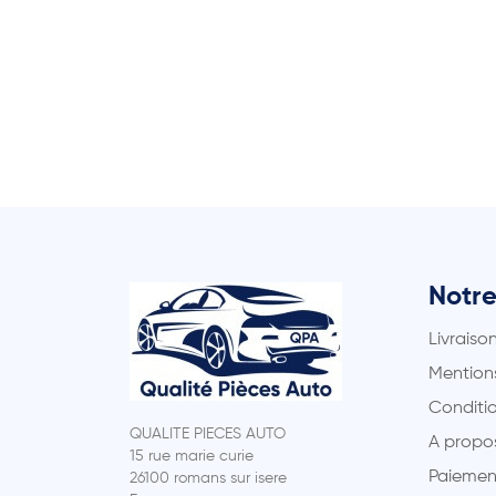
Notre
Livraiso
Mentions
Conditio
QUALITE PIECES AUTO
A propo
15 rue marie curie
Paiemen
26100 romans sur isere