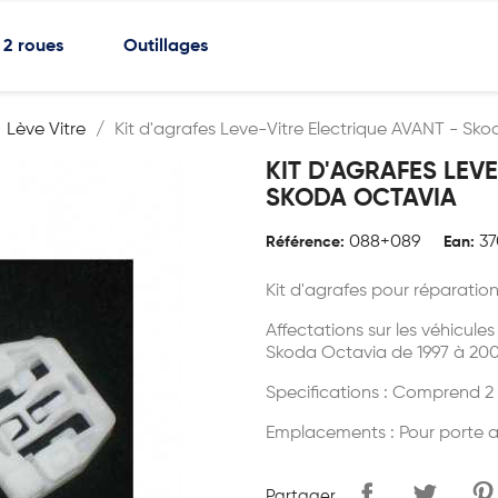
2 roues
Outillages
Lève Vitre
Kit d'agrafes Leve-Vitre Electrique AVANT - Sk
KIT D'AGRAFES LEV
SKODA OCTAVIA
088+089
37
Référence:
Ean:
Kit d'agrafes pour réparatio
Affectations sur les véhicule
Skoda Octavia de 1997 à 200
Specifications : Comprend 2
Emplacements : Pour porte a
Partager