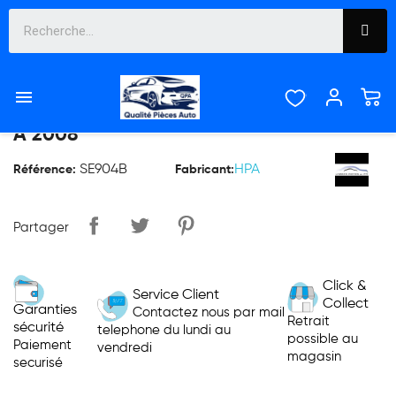

PARE CHOC AVANT SEAT IBIZA DE 2006
À 2008
SE904B
HPA
Référence:
Fabricant:
Partager
Click &
Service Client
Collect
Garanties
Contactez nous par mail
Retrait
sécurité
telephone du lundi au
possible au
Paiement
vendredi
magasin
securisé