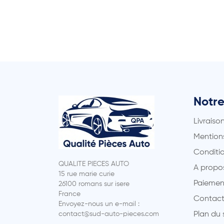
Notre
Livraiso
Mentions
Conditio
QUALITE PIECES AUTO
A propo
15 rue marie curie
Paiemen
26100 romans sur isere
France
Contact
Envoyez-nous un e-mail :
contact@sud-auto-pieces.com
Plan du 