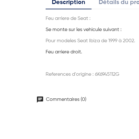
Description
Détails du pr
Feu arriere de Seat :
Se monte sur les vehicule suivant :
Pour modeles Seat Ibiza de 1999 à 2002.
Feu arriere droit.
References d'origine : 6K6945112G
chat
Commentaires (0)