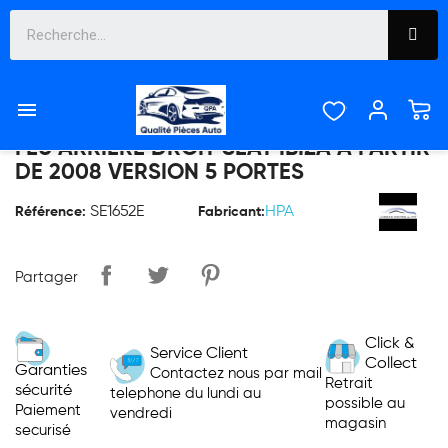

FEU ARRIERE DROIT SEAT IBIZA À PARTIR
DE 2008 VERSION 5 PORTES
SE1652E
HPA
Référence:
Fabricant:
Partager
Click &
Service Client
Collect
Garanties
Contactez nous par mail
Retrait
sécurité
telephone du lundi au
possible au
Paiement
vendredi
magasin
securisé